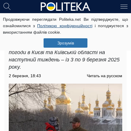
Продовжуючи переглядати Politeka.net Ви підтверджуєте, що
Прогноз погоди у Києві та Київській
ознайомилися з
Політикою конфіденційності
і погоджуєтеся з
області з 3 по 9 березня: чим здивує
використанням файлів cookie.
перший тиждень березня
Зрозумів
Нижче ви можете переглянути прогноз
погоди в Києві та Київській області на
наступний тиждень – із 3 по 9 березня 2025
року.
2 березня, 18:43
Читать на русском