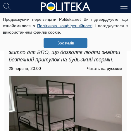
Продовжуючи переглядати Politeka.net Ви підтверджуєте, що
Безкоштовне житло для ВПО в
ознайомилися з
Політикою конфіденційності
і погоджуєтеся з
Київській області: де ще можливо
використанням файлів cookie.
знайти прихисток
Зрозумів
В Київській області доступне безкоштовне
житло для ВПО, що дозволяє людям знайти
безпечний притулок на будь-який термін.
29 червня, 20:00
Читать на русском