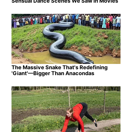
Sensual Dance Scenes We Saw In Movies
The Massive Snake That's Redefining
'Giant'—Bigger Than Anacondas