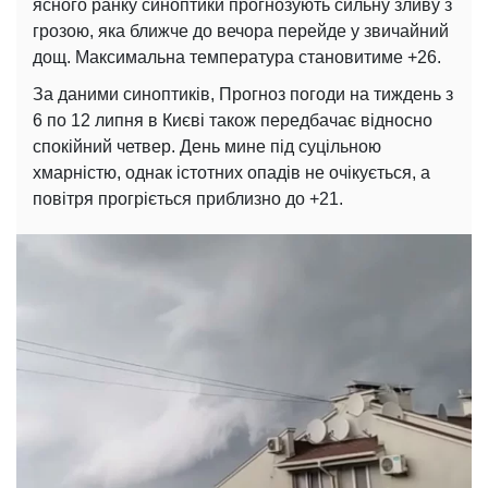
ясного ранку синоптики прогнозують сильну зливу з
грозою, яка ближче до вечора перейде у звичайний
дощ. Максимальна температура становитиме +26.
За даними синоптиків, Прогноз погоди на тиждень з
6 по 12 липня в Києві також передбачає відносно
спокійний четвер. День мине під суцільною
хмарністю, однак істотних опадів не очікується, а
повітря прогріється приблизно до +21.