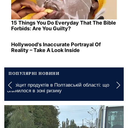
15 Things You Do Everyday That The Bible
Forbids: Are You Guilty?
Hollywood's Inaccurate Portrayal Of
Reality – Take A Look Inside
ПОПУЛЯРНІ НОВИНИ
Вимкнення будуть тривалими:
вській області: що
графіки відключення світла у З
серпня
вчора, 21:30