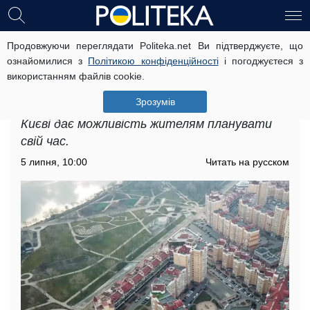
Продовжуючи переглядати Politeka.net Ви підтверджуєте, що
Прогноз погоди на тиждень з 6 по 12
ознайомилися з
Політикою конфіденційності
і погоджуєтеся з
липня в Києві: про які несподіванки
використанням файлів cookie.
попередили синоптики
Зрозумів
Прогноз погоди на тиждень з 6 по 12 липня в
Києві дає можливість жителям планувати
свій час.
5 липня, 10:00
Читать на русском