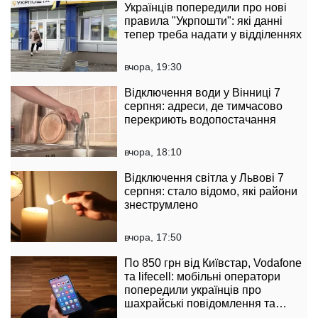
Українців попередили про нові
правила "Укрпошти": які данні
тепер треба надати у відділеннях
вчора, 19:30
Відключення води у Вінниці 7
серпня: адреси, де тимчасово
перекриють водопостачання
вчора, 18:10
Відключення світла у Львові 7
серпня: стало відомо, які райони
знеструмлено
вчора, 17:50
По 850 грн від Київстар, Vodafone
та lifecell: мобільні оператори
попередили українців про
шахрайські повідомлення та
розповіли як їх розпізнати