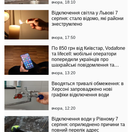
вчора, 18:10
Відключення світла у Львові 7
серпня: стало відомо, які райони
знеструмлено
вчора, 17:50
По 850 грн від Київстар, Vodafone
та lifecell: мобільні оператори
попередили українців про
шахрайські повідомлення та
розповіли як їх розпізнати
вчора, 13:20
Вводяться тривалі обмеження: в
Херсоні запроваджено нові
графіки відключення води
вчора, 12:20
Відключення води у Рівному 7
серпня: оприлюднено причини та
повний перелік адрес