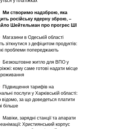
уться у платіжках
4
Ми створимо надзброю, яка
ить російську ядерну зброю, –
йло Шейтельман про прогрес ШІ
0
Магазини в Одеській області
ь зіткнутися з дефіцитом продуктів:
які проблеми попереджають
0
Безкоштовне житло для ВПО у
іжжі: кому саме готові надати місце
проживання
0
Підвищення тарифів на
альні послуги у Харківській області:
о відомо, за що доведеться платити
чі більше
9
Мавіки, зарядні станції та апарати
реанімації: Християнський корпус