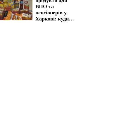
продукти для
українцям
ВПО та
пенсіонерів у
Харкові: куди
звертатися для
отримання
життєво важливої
допомоги