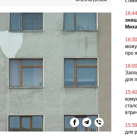
Читать на русском
стикн
16:4
знищ
Миха
16:3
можут
про 
16:0
Запор
для 
15:4
комун
стал
втри
15:3
для 