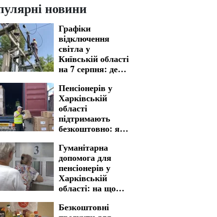
пулярні новини
Графіки
відключення
світла у
Київській області
на 7 серпня: де
варто бути
Пенсіонерів у
готовими до
Харківській
тривалих
області
незручностей
підтримають
безкоштовно: яку
гуманітарну
Гуманітарна
допомогу можна
допомога для
отримати
пенсіонерів у
Харківській
області: на що
можна
Безкоштовні
розраховувати