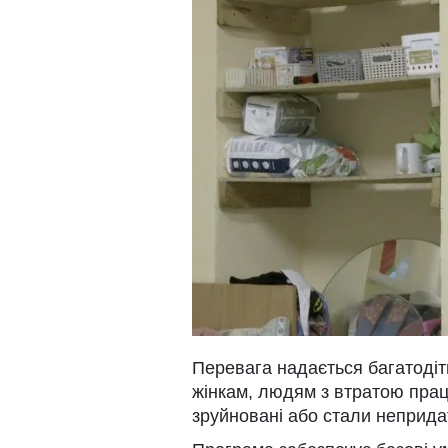
Перевага надається багатодітн
жінкам, людям з втратою праце
зруйновані або стали неприда