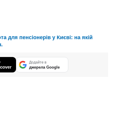
а для пенсіонерів у Києві: на якій
.
у
Додайте в
cover
джерела Google