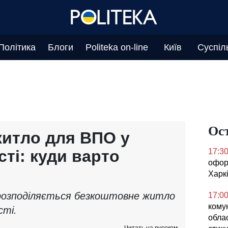
Політика
Блоги
Politeka on-line
Київ
Суспіл
Ос
итло для ВПО у
сті: куди варто
17:3
офор
Харкі
розподіляється безкоштовне житло
17:0
кому
сті.
облас