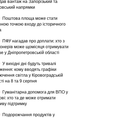
дав вантаж на Запорізький та
овський напрямки
9
Поштова площа може стати
вною точкою входу до історичного
а
0
ПФУ нагадав про доплати: хто з
іонерів може щомісяця отримувати
е у Дніпропетровській області
0
У вихідні дні будуть тривалі
ження: кому вводять графіки
ючення світла у Кіровоградській
ті на 8 та 9 серпня
0
Гуманітарна допомога для ВПО у
ові: хто та де може отримати
иву підтримку
0
Подорожчання продуктів у