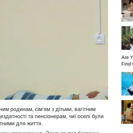
Are 
Find 
им родинам, сім’ям з дітьми, вагітним
здатності та пенсіонерам, чиї оселі були
тними для життя.