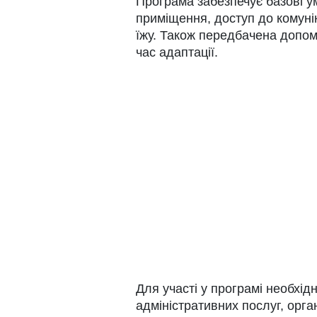
Програма забезпечує базові у
приміщення, доступ до комунік
їжу. Також передбачена допомо
час адаптації.
Для участі у програмі необхідн
адміністративних послуг, орг