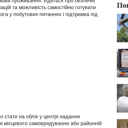
мови проживання. Йдеться про безпечні
По
ацій та можливість самостійно готувати
га у побутових питаннях і підтримка під
о стати на облік у центрі надання
ані місцевого самоврядування або районній