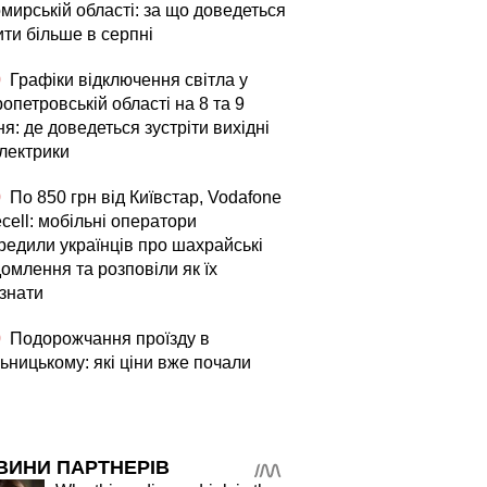
мирській області: за що доведеться
ити більше в серпні
0
Графіки відключення світла у
опетровській області на 8 та 9
я: де доведеться зустріти вихідні
електрики
0
По 850 грн від Київстар, Vodafone
fecell: мобільні оператори
редили українців про шахрайські
омлення та розповіли як їх
ізнати
0
Подорожчання проїзду в
ьницькому: які ціни вже почали
ВИНИ ПАРТНЕРІВ