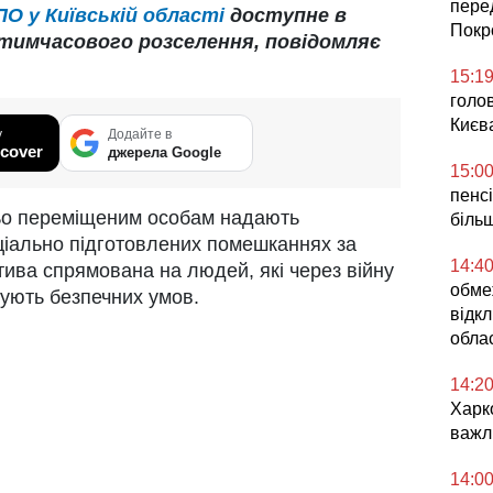
пере
 у Київській області
доступне в
Покр
тимчасового розселення, повідомляє
15:1
голо
Києв
у
Додайте в
cover
джерела Google
15:0
пенс
ньо переміщеним особам надають
більш
ціально підготовлених помешканнях за
14:4
тива спрямована на людей, які через війну
обме
бують безпечних умов.
відкл
облас
14:2
Харк
важл
14:0