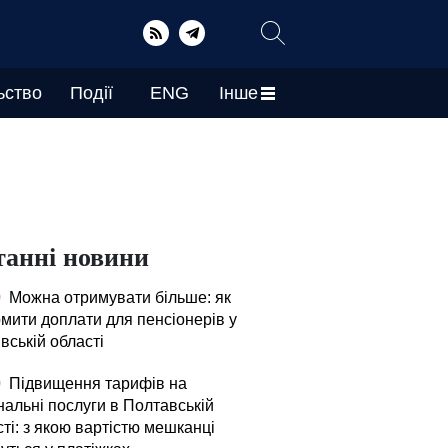
ьство
Події
ENG
Інше
танні новини
0
Можна отримувати більше: як
мити доплати для пенсіонерів у
вській області
0
Підвищення тарифів на
нальні послуги в Полтавській
ті: з якою вартістю мешканці