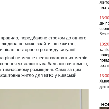
Жито
плат
13:3
Дніпр
серпн
без 
 правило, передбачене строком до одного
а людина не може знайти інше житло,
13:2
 після повторного розгляду ситуації.
та li
попе
а рівні не менше шести квадратних метрів
повід
поселення ухвалюють за бальною системою,
розп
 у тимчасовому розміщенні. Саме за цим
зкоштовне житло для ВПО у Київській
13:0
Хмел
діяти
НО