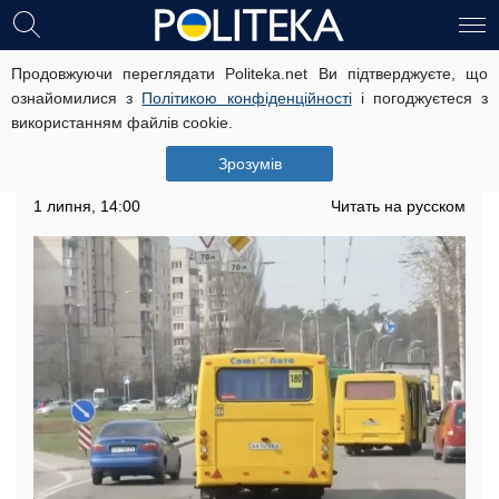
Продовжуючи переглядати Politeka.net Ви підтверджуєте, що
Подорожчання проїзду в Києві: як
ознайомилися з
Політикою конфіденційності
і погоджуєтеся з
мають змінитися ціни
використанням файлів cookie.
Подорожчання проїзду в Києві наразі
Зрозумів
перебуває на етапі обговорення.
1 липня, 14:00
Читать на русском