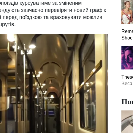
поїздів курсуватиме за зміненим
ндують завчасно перевіряти новий графік
сті перед поїздкою та враховувати можливі
шрутів.
Reme
Shock
Thes
Becam
По