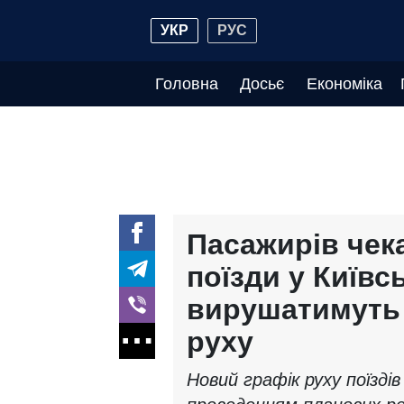
УКР
РУС
Головна
Досьє
Економіка
Пасажирів чек
поїзди у Київс
вирушатимуть 
руху
Новий графік руху поїздів