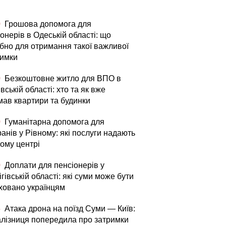
0
Грошова допомога для
онерів в Одеській області: що
ібно для отримання такої важливої
римки
0
Безкоштовне житло для ВПО в
вській області: хто та як вже
мав квартири та будинки
0
Гуманітарна допомога для
анів у Рівному: які послуги надають
вому центрі
0
Доплати для пенсіонерів у
гівській області: які суми може бути
ховано українцям
5
Атака дрона на поїзд Суми — Київ:
алізниця попередила про затримки