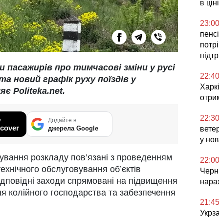
в ціні
23:0
пенсі
потр
підт
и пасажирів про тимчасові зміни у русі
22:4
та новий графік руху поїздів у
Харкі
яє Politeka.net.
отри
22:3
у
Додайте в
cover
ветер
джерела Google
у но
гування розкладу пов’язані з проведенням
22:0
ехнічного обслуговування об’єктів
Черні
Відповідні заходи спрямовані на підвищення
нара
я колійного господарства та забезпечення
21:4
Укрз