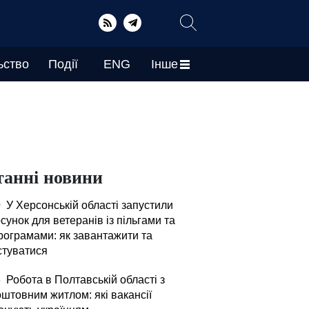
ьство
Події
ENG
Інше
танні новини
0
У Херсонській області запустили
сунок для ветеранів із пільгами та
рограмами: як завантажити та
стуватися
5
Робота в Полтавській області з
оштовним житлом: які вакансії