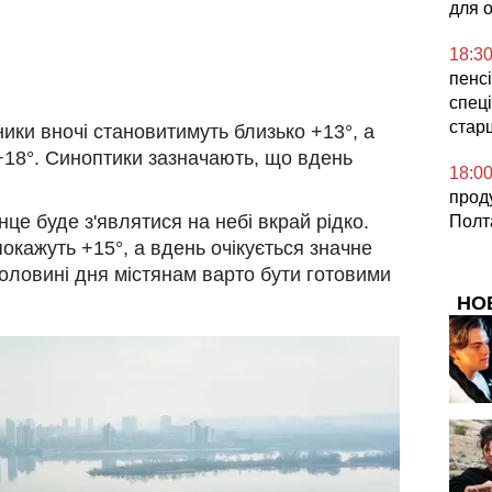
для 
18:3
пенсі
спеці
стар
ики вночі становитимуть близько +13°, а
 +18°. Синоптики зазначають, що вдень
18:0
прод
нце буде з'являтися на небі вкрай рідко.
Полт
окажуть +15°, а вдень очікується значне
половині дня містянам варто бути готовими
НО