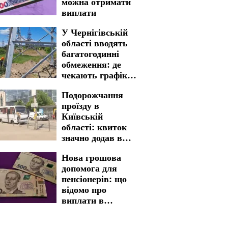
можна отримати
виплати
У Чернігівській
області вводять
багатогодинні
обмеження: де
чекають графіки
відключення
Подорожчання
світла на 6 та 7
проїзду в
серпня
Київській
області: квиток
значно додав в
вартості
Нова грошова
допомога для
пенсіонерів: що
відомо про
виплати в
Харківській
області