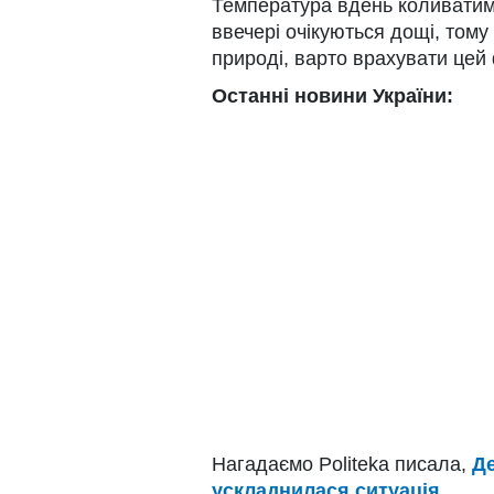
Температура вдень коливатиметь
ввечері очікуються дощі, тому
природі, варто врахувати цей
Останні новини України:
Нагадаємо Politeka писала,
Де
ускладнилася ситуація.