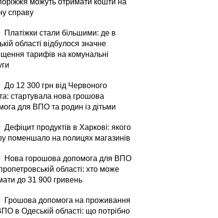
апоріжжя можуть отримати кошти на
ну справу
0
Платіжки стали більшими: де в
кій області відбулося значне
ищення тарифів на комунальні
уги
0
До 12 300 грн від Червоного
та: стартувала нова грошова
мога для ВПО та родин із дітьми
0
Дефіцит продуктів в Харкові: якого
ру поменшало на полицях магазинів
0
Нова горошова допомога для ВПО
пропетровській області: хто може
мати до 31 900 гривень
0
Грошова допомога на проживання
ВПО в Одеській області: що потрібно