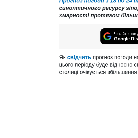
Прогноз погоди з 18 по 24 
синоптичного ресурсу sinop
хмарності протягом більшо
Читайте нас 
Google Dis
Як
свідчить
прогноз погоди на
цього періоду буде відносно с
столиці очікується збільшення 