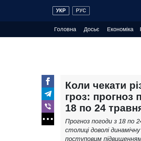
УКР
РУС
Головна
Досьє
Економіка
Коли чекати рі
гроз: прогноз 
18 по 24 травн
Прогноз погоди з 18 по 2
столиці доволі динамічн
поступовим підвищення