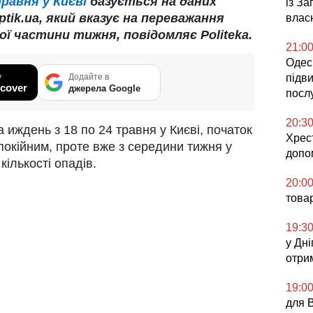
травня у Києві
базується на даних
із З
tik.ua, який вказує на переважання
влас
ї частини тижня, повідомляє Politeka.
21:0
Одесь
у
Додайте в
підв
cover
джерела Google
посл
20:3
 иждень з 18 по 24 травня у Києві, початок
Хрес
покійним, проте вже з середини тижня у
допо
кількості опадів.
20:0
това
19:3
у Дні
отри
19:0
для 