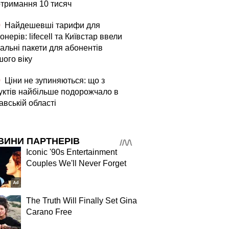
отримання 10 тисяч
0
Найдешевші тарифи для
онерів: lifecell та Київстар ввели
альні пакети для абонентів
шого віку
0
Ціни не зупиняються: що з
уктів найбільше подорожчало в
авській області
ВИНИ ПАРТНЕРІВ
Iconic '90s Entertainment
Couples We'll Never Forget
The Truth Will Finally Set Gina
Carano Free