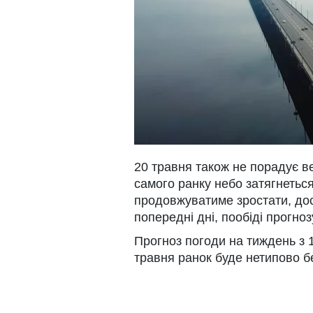
20 травня також не порадує ве
самого ранку небо затягнетьс
продовжуватиме зростати, дос
попередні дні, пообіді прогно
Прогноз погоди на тиждень з 1
травня ранок буде нетипово б