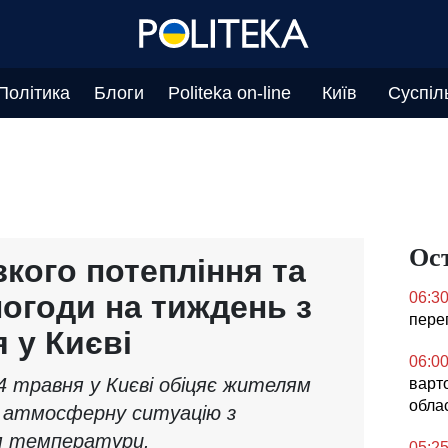
Політика
Блоги
Politeka on-line
Київ
Суспіл
Ос
зкого потепління та
погоди на тиждень з
06:3
перег
я у Києві
06:0
4 травня у Києві обіцяє жителям
варто
обла
у атмосферну ситуацію з
м температури.
05:2