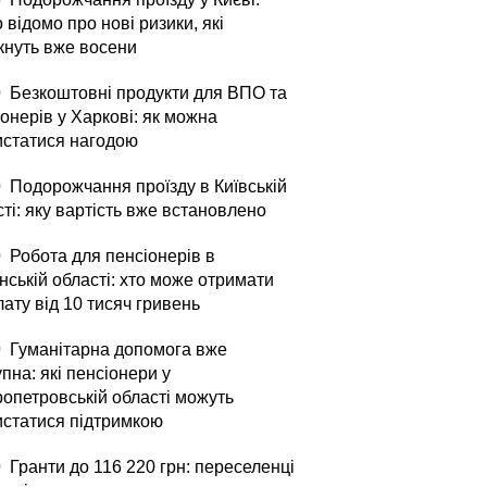
 відомо про нові ризики, які
кнуть вже восени
0
Безкоштовні продукти для ВПО та
онерів у Харкові: як можна
истатися нагодою
0
Подорожчання проїзду в Київській
ті: яку вартість вже встановлено
0
Робота для пенсіонерів в
нській області: хто може отримати
ату від 10 тисяч гривень
0
Гуманітарна допомога вже
пна: які пенсіонери у
ропетровській області можуть
истатися підтримкою
0
Гранти до 116 220 грн: переселенці