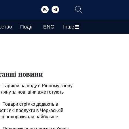
ьство
Події
ENG
Інше
танні новини
0
Тарифи на воду в Рівному знову
лянуть: нові ціни вже готують
0
Товари стрімко додають в
сті: які продукти в Черкаській
сті подорожчали найбільше
5
Подорожчання проїзду у Києві: