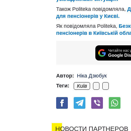
Також Politeka повідомляла,
Д
для пенсіонерів у Києві.
Як повідомляла Politeka,
Безк
пенсіонерів в Київській обл
Читайте нас 
Google Dis
Автор:
Ніка Дзюбук
Теги:
Київ