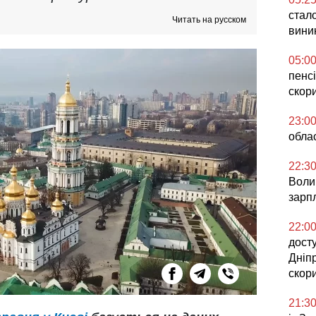
стало
Читать на русском
вини
05:0
пенсі
скор
23:0
облас
22:3
Воли
зарпл
22:0
досту
Дніп
скор
21:3