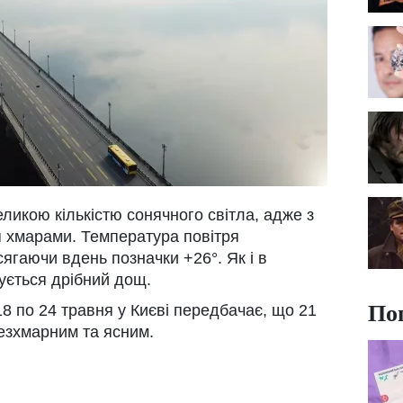
ликою кількістю сонячного світла, адже з
я хмарами. Температура повітря
ягаючи вдень позначки +26°. Як і в
зується дрібний дощ.
По
8 по 24 травня у Києві передбачає, що 21
езхмарним та ясним.