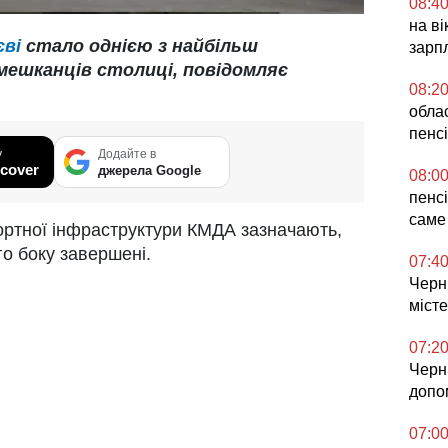
08:4
на в
єві
стало однією з найбільш
зарп
мешканців столиці, повідомляє
08:2
облас
пенс
у
Додайте в
cover
джерела Google
08:0
пенсі
саме
ортної інфраструктури КМДА зазначають,
ого боку завершені.
07:4
Черн
міст
07:2
Черн
допо
07:0