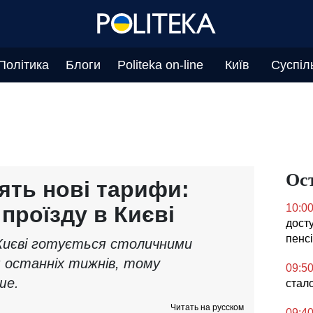
Політика
Блоги
Politeka on-line
Київ
Суспіл
Ос
ять нові тарифи:
проїзду в Києві
10:0
дост
пенсі
 Києві готується столичними
 останніх тижнів, тому
09:5
ше.
стал
Читать на русском
09:4