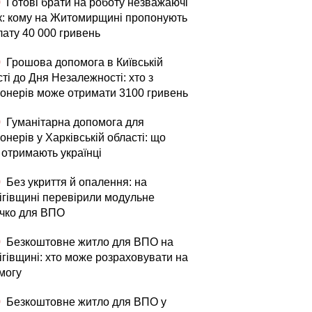
0
Готові брати на роботу незважаючі
ік: кому на Житомирщині пропонують
лату 40 000 гривень
0
Грошова допомога в Київській
ті до Дня Незалежності: хто з
іонерів може отримати 3100 гривень
0
Гуманітарна допомога для
онерів у Харківській області: що
 отримають українці
0
Без укриття й опалення: на
ігівщині перевірили модульне
ечко для ВПО
0
Безкоштовне житло для ВПО на
ігівщині: хто може розраховувати на
могу
0
Безкоштовне житло для ВПО у