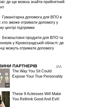
ові: де ще можна знайти прийнятний
ант
0
Гуманітарна допомога для ВПО в
і: хто зможе отримати допомогу у
му центрі підтримки
0
Безкоштовні продукти для ВПО та
онерів у Кіровоградській області: де
їнці можуть отримати допомогу
ВИНИ ПАРТНЕРІВ
The Way You Sit Could
Expose Your True Personality
These 9 Actresses Will Make
You Rethink Good And Evil!