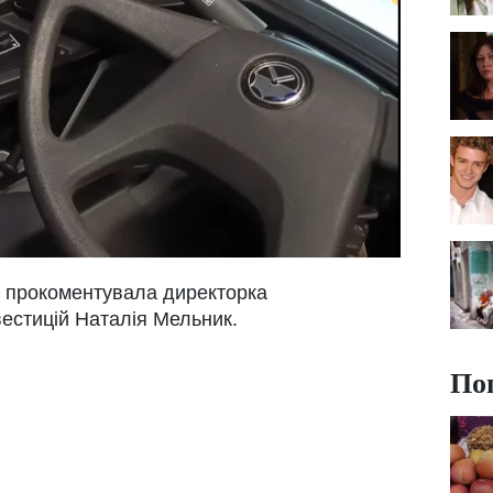
і прокоментувала директорка
вестицій Наталія Мельник.
По