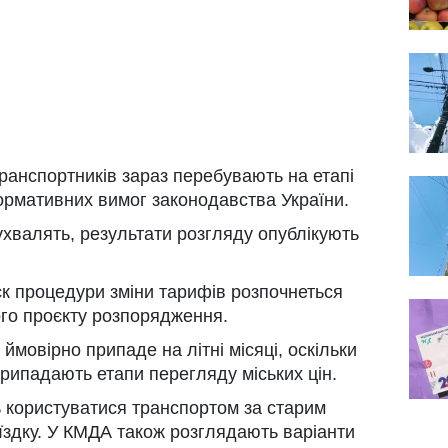
транспортників зараз перебувають на етапі
ормативних вимог законодавства України.
хвалять, результати розгляду опублікують
ск процедури зміни тарифів розпочнеться
ого проєкту розпорядження.
ймовірно припаде на літні місяці, оскільки
припадають етапи перегляду міських цін.
 користуватися транспортом за старим
їздку. У КМДА також розглядають варіанти