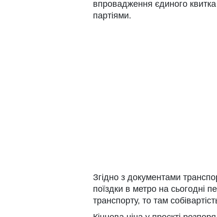
впровадження єдиного квитка т
партіями.
Згідно з документами транспор
поїздки в метро на сьогодні 
транспорту, то там собівартіст
Кінцева ціна у проєкті розпоря