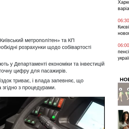
Харк
варі
06:3
Києв
ново
Київський метрополітен» та КП
06:0
обхідні розрахунки щодо собівартості
пенсі
укра
ють у Департаменті економіки та інвестицій
точну цифру для пасажирів.
НО
здок триває, і влада запевняє, що
 згідно з процедурами.