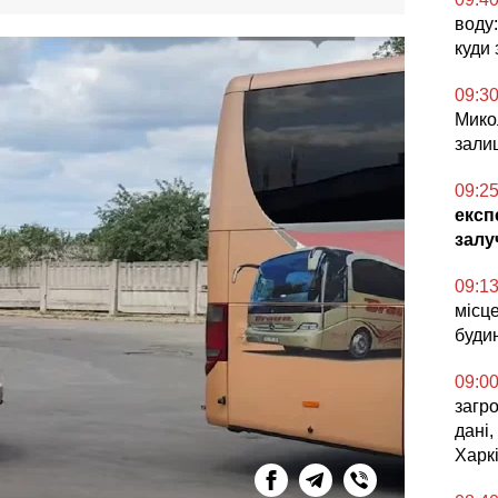
воду
куди
09:3
Микол
зали
09:2
експ
залу
09:1
місц
буди
09:0
загро
дані,
Харкі