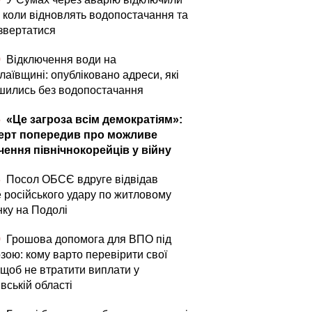
: коли відновлять водопостачання та
 звертатися
0
Відключення води на
аївщині: опубліковано адреси, які
шились без водопостачання
5
«Це загроза всім демократіям»:
ерт попередив про можливе
чення північнокорейців у війну
3
Посол ОБСЄ вдруге відвідав
е російського удару по житловому
нку на Подолі
0
Грошова допомога для ВПО під
зою: кому варто перевірити свої
 щоб не втратити виплати у
вській області