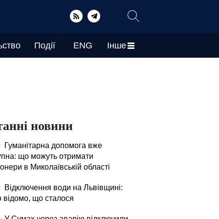
ьство
Події
ENG
Інше
танні новини
0
Гуманітарна допомога вже
упна: що можуть отримати
онери в Миколаївській області
0
Відключення води на Львівщині:
о відомо, що сталося
0
У Сумах через аварію відключили