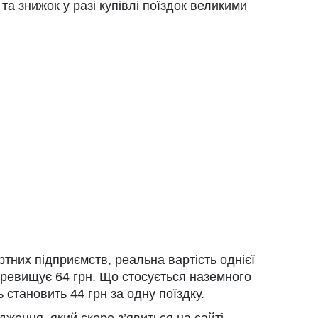
а знижок у разі купівлі поїздок великими
тних підприємств, реальна вартість однієї
перевищує 64 грн. Що стосується наземного
ь становить 44 грн за одну поїздку.
дження, який скоро з’явиться на сайті