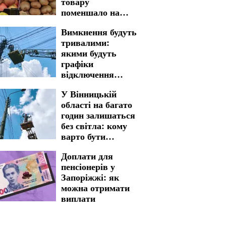
товару
поменшало на
полицях
Вимкнення будуть
магазинів
тривалими:
якими будуть
графіки
відключення
світла у
У Вінницькій
Запоріжжі на 7
області на багато
серпня
годин залишаться
без світла: кому
варто бути
готовими до
Доплати для
графіків
пенсіонерів у
відключення на 7
Запоріжжі: як
серпня
можна отримати
виплати