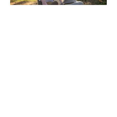
Top 8 People Living Strange But Happy
Lifestyles
ПОПУЛЯРНІ НОВИНИ
Безкоштовні продукти для ВПО та пенсіонерів у
Миколаївській області: яким чином можна
отримати бажану підтримку
вчора, 22:30