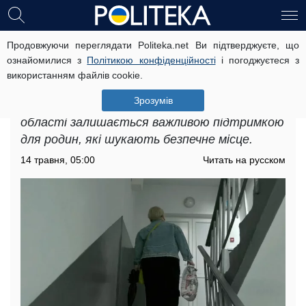
Продовжуючи переглядати Politeka.net Ви підтверджуєте, що
Безкоштовне житло для ВПО у
ознайомилися з
Політикою конфіденційності
і погоджуєтеся з
Київській області: що варто
використанням файлів cookie.
зробити, щоб його отримати
Зрозумів
Безкоштовне житло для ВПО у Київській
області залишається важливою підтримкою
для родин, які шукають безпечне місце.
14 травня, 05:00
Читать на русском