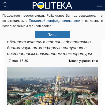
Продолжая просматривать Politeka.net Вы подтверждаете, что
Когда ждать резкого потепления и
ознакомились с
Политикой конфиденциальности
и согласны с
гроз: прогноз погоды на неделю с
использованием файлов cookie.
18 по 24 мая в Киеве.
Понял
Прогноз погоды с 18 по 24 мая в Киеве
обещает жителям столицы достаточно
динамичную атмосферную ситуацию с
постепенным повышением температуры.
17 мая, 16:30
Читати українською