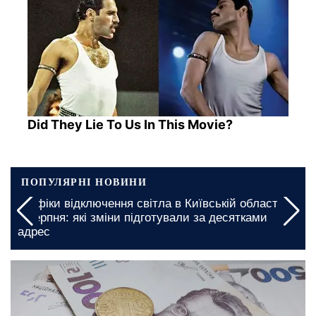
Did They Lie To Us In This Movie?
ПОПУЛЯРНІ НОВИНИ
 на
У Кіровоградській області буде складний день:
введено багатогодинні графіки відключення світла
на 5 та 6 серпня
вчора, 22:20