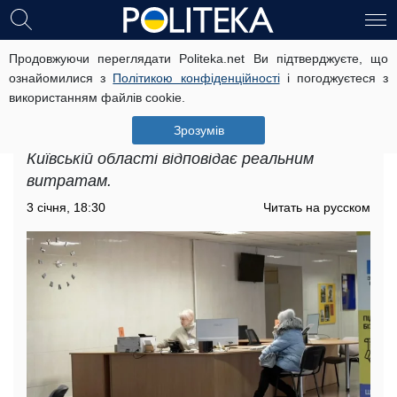
Продовжуючи переглядати Politeka.net Ви підтверджуєте, що
Підвищення тарифів на комунальні
ознайомилися з
Політикою конфіденційності
і погоджуєтеся з
послуги в Київській області: які
використанням файлів cookie.
розцінки тепер актуальні
Зрозумів
Підвищення тарифів на комунальні послуги в
Київській області відповідає реальним
витратам.
3 січня, 18:30
Читать на русском