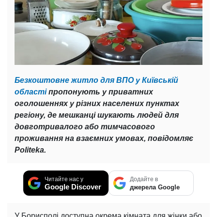
Безкоштовне житло для ВПО у Київській
області
пропонують у приватних
оголошеннях у різних населених пунктах
регіону, де мешканці шукають людей для
довготривалого або тимчасового
проживання на взаємних умовах, повідомляє
Politeka.
Читайте нас у
Додайте в
Google Discover
джерела Google
У Борисполі доступна окрема кімната для жінки або