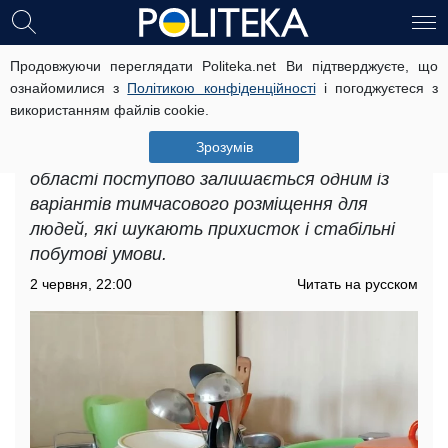
Продовжуючи переглядати Politeka.net Ви підтверджуєте, що
Безкоштовне житло для ВПО у
ознайомилися з
Політикою конфіденційності
і погоджуєтеся з
Київській області: які варіанти
використанням файлів cookie.
доступні до перегляду
Зрозумів
Безкоштовне житло для ВПО у Київській
області поступово залишається одним із
варіантів тимчасового розміщення для
людей, які шукають прихисток і стабільні
побутові умови.
2 червня, 22:00
Читать на русском