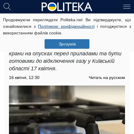
Продовжуючи переглядати Politeka.net Ви підтверджуєте, що
Відключення газу у Київській
ознайомилися з
Політикою конфіденційності
і погоджуєтеся з
області 17 квітня: з'явилося
використанням файлів cookie.
важливе попередження
Зрозумів
«Газмережі» просять заздалегідь перекрити
крани на опусках перед приладами та бути
готовими до відключення газу у Київській
області 17 квітня.
16 квітня, 12:30
Читать на русском