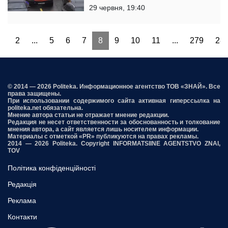
29 червня, 19:40
1
2
...
5
6
7
8
9
10
11
...
279
28
© 2014 — 2026 Politeka. Информационное агентство ТОВ «ЗНАЙ». Все
права защищены.
При использовании содержимого сайта активная гиперссылка на
politeka.net обязательна.
Мнение автора статьи не отражает мнение редакции.
Редакция не несет ответственности за обоснованность и толкование
мнения автора, а сайт является лишь носителем информации.
Материалы с отметкой «PR» публикуются на правах рекламы.
2014 — 2026 Politeka. Copyright INFORMATSIINE AGENTSTVO ZNAI,
TOV
Політика конфіденційності
Редакція
Реклама
Контакти