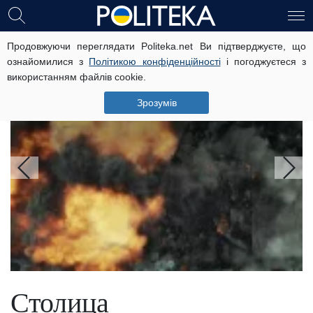
Головні новини
Продовжуючи переглядати Politeka.net Ви підтверджуєте, що
ознайомилися з
Політикою конфіденційності
і погоджуєтеся з
використанням файлів cookie.
Наради та боротьба силовиків:
експерт пояснив наслідки вибуху у
Зрозумів
московському ресторані
Столица