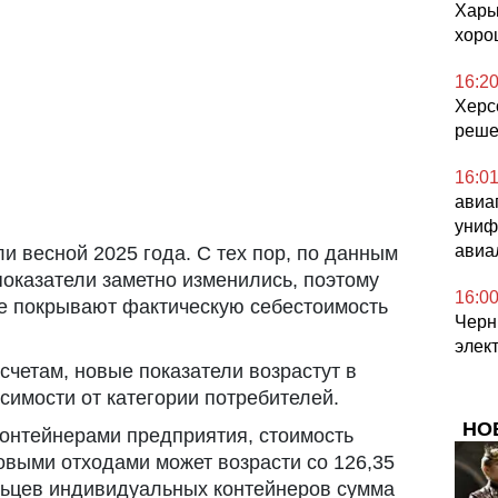
Харьк
хоро
16:2
Херс
реше
16:0
авиа
униф
авиа
 весной 2025 года. С тех пор, по данным
показатели заметно изменились, поэтому
16:0
е покрывают фактическую себестоимость
Черни
элек
четам, новые показатели возрастут в
симости от категории потребителей.
НО
онтейнерами предприятия, стоимость
выми отходами может возрасти со 126,35
льцев индивидуальных контейнеров сумма