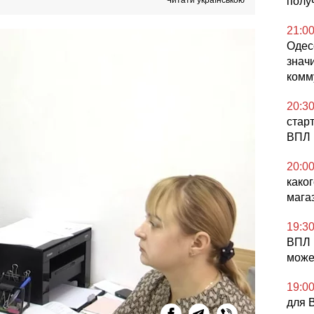
Читати українською
полу
21:0
Одес
знач
комм
20:3
стар
ВПЛ 
20:0
како
мага
19:3
ВПЛ 
може
19:0
для 