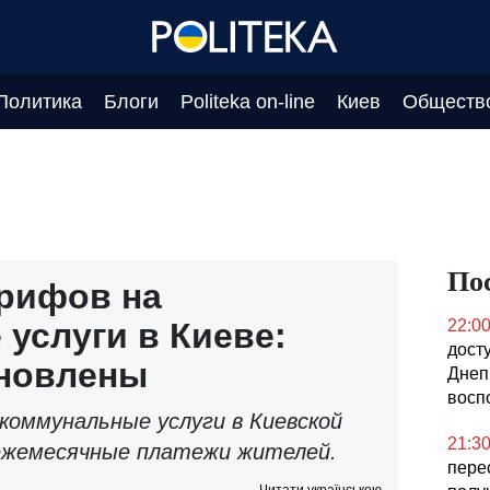
Политика
Блоги
Politeka on-line
Киев
Обществ
По
рифов на
услуги в Киеве:
22:0
дост
бновлены
Днеп
восп
оммунальные услуги в Киевской
21:3
 ежемесячные платежи жителей.
пере