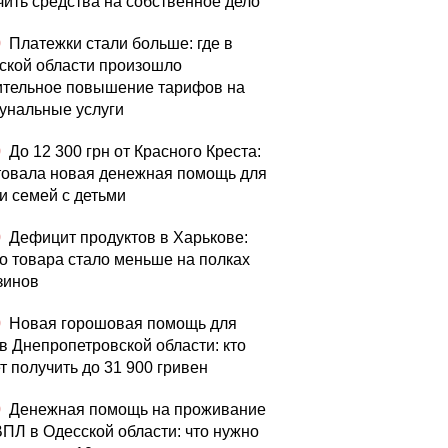
чить средства на собственное дело
0
Платежки стали больше: где в
ской области произошло
ительное повышение тарифов на
унальные услуги
0
До 12 300 грн от Красного Креста:
товала новая денежная помощь для
и семей с детьми
0
Дефицит продуктов в Харькове:
го товара стало меньше на полках
зинов
0
Новая горошовая помощь для
в Днепропетровской области: кто
т получить до 31 900 гривен
0
Денежная помощь на проживание
ВПЛ в Одесской области: что нужно