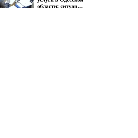
области: ситуация
со стоимостью
изменилась