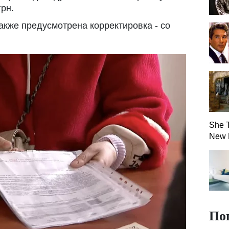
грн.
кже предусмотрена корректировка - со
She T
New 
По