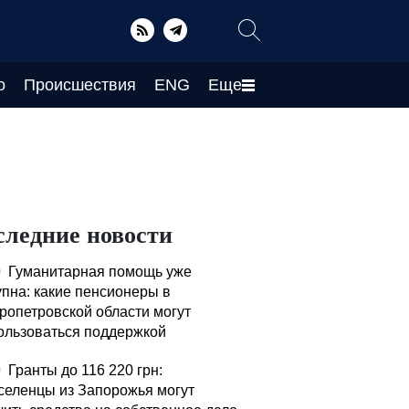
о
Происшествия
ENG
Еще
следние новости
0
Гуманитарная помощь уже
упна: какие пенсионеры в
ропетровской области могут
ользоваться поддержкой
0
Гранты до 116 220 грн:
селенцы из Запорожья могут