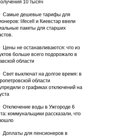
получения 10 тысяч
0
Самые дешевые тарифы для
онеров: lifecell и Киевстар ввели
иальные пакеты для старших
астов.
0
Цены не останавливаются: что из
уктов больше всего подорожало в
авской области
0
Свет выключат на долгое время: в
ропетровской области
упредили о графиках отключений на
уста
0
Отключение воды в Ужгороде 6
ста: коммунальщики рассказали, что
зошло
0
Доплаты для пенсионеров в