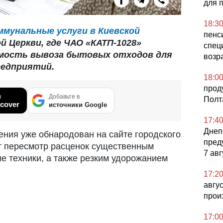
для 
18:3
мунальные услуги в Киевской
пенси
 Церкви, где ЧАО «КАТП-1028»
спец
мость вывоза бытовых отходов для
возр
редприятий.
18:0
прод
в
Добавьте в
Полт
cover
источники Google
17:4
Днеп
ния уже обнародован на сайте городского
пред
т пересмотр расценок существенным
7 авг
е техники, а также резким удорожанием
17:2
авгу
прои
17:0