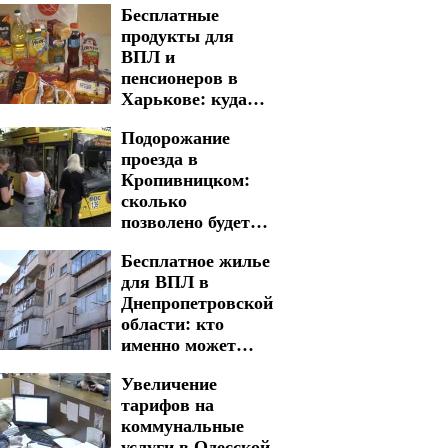
Бесплатные
продукты для
ВПЛ и
пенсионеров в
Харькове: куда
обращаться для
Подорожание
получения
проезда в
жизненно важной
Кропивницком:
помощи
сколько
позволено будет
платить
Бесплатное жилье
льготникам
для ВПЛ в
Днепропетровской
области: кто
именно может
получить дом
Увеличение
тарифов на
коммунальные
услуги в Одесской