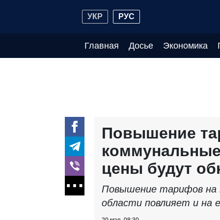
УКР
РУС
Главная
Досье
Экономика
Повышение та
коммунальные 
цены будут о
Повышение тарифов на к
области повлияет и на